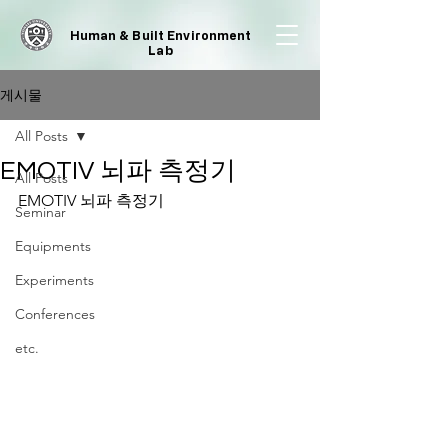
Human & Built Environment
Lab
게시물
All Posts
EMOTIV 뇌파 측정기
All Posts
EMOTIV 뇌파 측정기
Seminar
Equipments
Experiments
Conferences
etc.