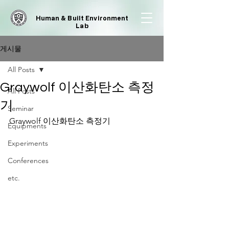
Human & Built Environment
Lab
게시물
All Posts
Graywolf 이산화탄소 측정
All Posts
기
Seminar
Graywolf 이산화탄소 측정기
Equipments
Experiments
Conferences
etc.